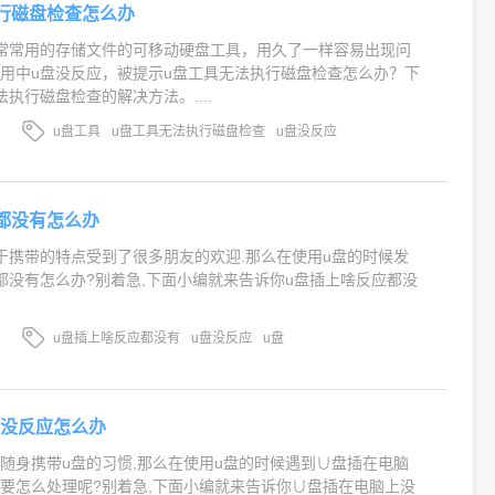
行磁盘检查怎么办
常常用的存储文件的可移动硬盘工具，用久了一样容易出现问
用中u盘没反应，被提示u盘工具无法执行磁盘检查怎么办？下
执行磁盘检查的解决方法。....
u盘工具
u盘工具无法执行磁盘检查
u盘没反应
都没有怎么办
于携带的特点受到了很多朋友的欢迎.那么在使用u盘的时候发
都没有怎么办?别着急,下面小编就来告诉你u盘插上啥反应都没
u盘插上啥反应都没有
u盘没反应
u盘
上没反应怎么办
随身携带u盘的习惯,那么在使用u盘的时候遇到∪盘插在电脑
要怎么处理呢?别着急,下面小编就来告诉你∪盘插在电脑上没