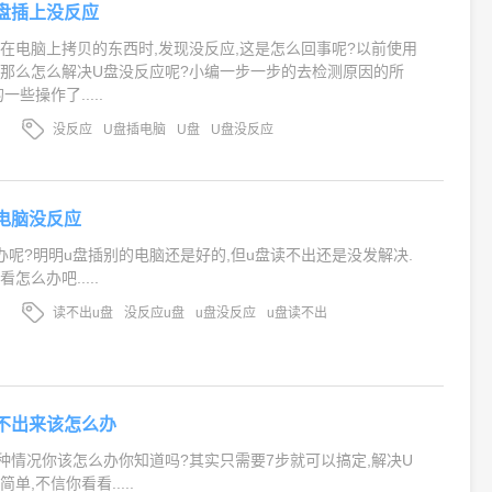
盘插上没反应
盘在电脑上拷贝的东西时,发现没反应,这是怎么回事呢?以前使用
那么怎么解决U盘没反应呢?小编一步一步的去检测原因的所
些操作了.....
没反应
U盘插电脑
U盘
U盘没反应
电脑没反应
办呢?明明u盘插别的电脑还是好的,但u盘读不出还是没发解决.
怎么办吧.....
读不出u盘
没反应u盘
u盘没反应
u盘读不出
不出来该怎么办
种情况你该怎么办你知道吗?其实只需要7步就可以搞定,解决U
,不信你看看.....