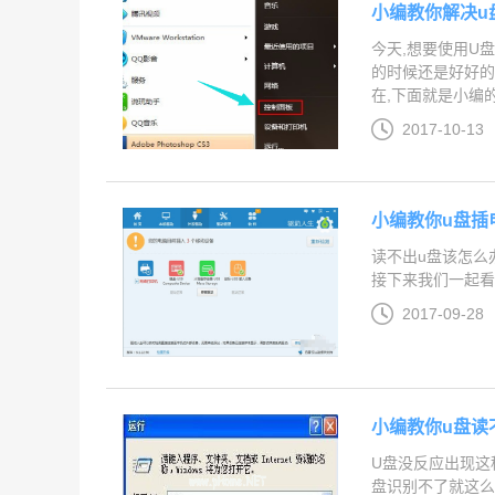
小编教你解决u
今天,想要使用U
的时候还是好好的
在,下面就是小编的一
2017-10-13
小编教你u盘插
读不出u盘该怎么
接下来我们一起看看
2017-09-28
小编教你u盘读
U盘没反应出现这
盘识别不了就这么简单