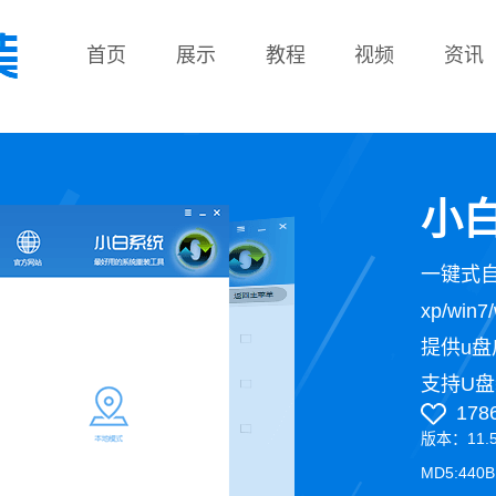
首页
展示
教程
视频
资讯
教程
小白
一键式
xp/wi
提供u盘
支持U盘
178
版本：11.
MD5:440B