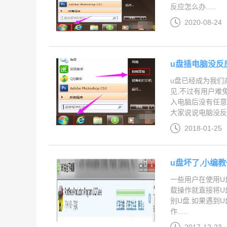
反应怎么办.....
2020-08-24
u盘插电脑没反
u盘已经成为我们
见,不过有用户难
入电脑后没有任意
大家说说电脑没反应
2018-01-25
u盘坏了,小编
一些用户在使用U
载操作就直接将U
别U盘.如果遇到
作.....