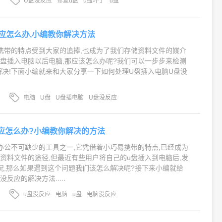
U盘没反应
修复u盘
u盘坏了
u盘
应怎么办,小编教你解决方法
携带的特点受到大家的追捧,也成为了我们存储资料文件的媒介
U盘插入电脑以后电脑,那应该怎么办呢?我们可以一步步来检测
解决!下面小编就来和大家分享一下如何处理U盘插入电脑U盘没
电脑
U盘
U盘插电脑
U盘没反应
应怎么办?小编教你解决的方法
办公不可缺少的工具之一,它凭借着小巧易携带的特点,已经成为
资料文件的途径,但最近有些用户将自己的u盘插入到电脑后,发
况,那么如果遇到这个问题我们该怎么解决呢?接下来小编就给
反应的解决方法.....
u盘没反应
电脑
u盘
电脑没反应