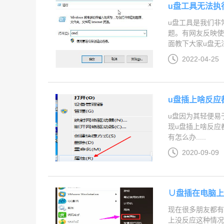
u盘工具无法执
u盘工具是我们非
题。有网友反映使
面教下大家u盘无法
2022-04-25
u盘插上啥反应
u盘因为其轻便易
现u盘插上啥反应
有怎么办.....
2020-09-09
∪盘插在电脑
现在很多朋友都有
上没反应这种情况