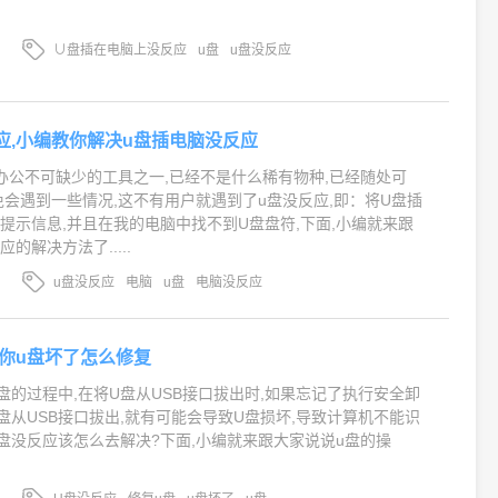
∪盘插在电脑上没反应
u盘
u盘没反应
应,小编教你解决u盘插电脑没反应
办公不可缺少的工具之一,已经不是什么稀有物种,已经随处可
免会遇到一些情况,这不有用户就遇到了u盘没反应,即：将U盘插
提示信息,并且在我的电脑中找不到U盘盘符,下面,小编就来跟
的解决方法了.....
u盘没反应
电脑
u盘
电脑没反应
教你u盘坏了怎么修复
盘的过程中,在将U盘从USB接口拔出时,如果忘记了执行安全卸
盘从USB接口拔出,就有可能会导致U盘损坏,导致计算机不能识
U盘没反应该怎么去解决?下面,小编就来跟大家说说u盘的操