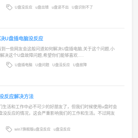
U盘没反应
u盘出错
u盘读不出
U盘识别不了
决U盘插电脑没反应
看到一些网友会这般问道如何解决U盘插电脑,关于这个问题,小
决这个U盘故障问题,希望你们能够喜欢.....
U盘插电脑
U盘问题
U盘没反应
U盘故障
盘没反应解决方法
们生活和工作中必不可少的好朋友了，但我们时候使用u盘时会
版u盘没反应的情况，这会严重影响我们的工作和生活。不过网友
win7旗舰版u盘没反应
u盘没反应