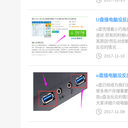
2017-12-23
U盘插电脑没反
u盘凭借着小巧易
途径,但有的时候
其原因!然后对症
反应的情况.....
2017-11-10
u盘插电脑没反
u盘已经成为我们
很多用户存储重要
现u盘没反应的情
大家详细介绍电脑没
2017-11-08