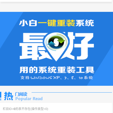
栏目ID=
0
的表不存在(操作类型=0)