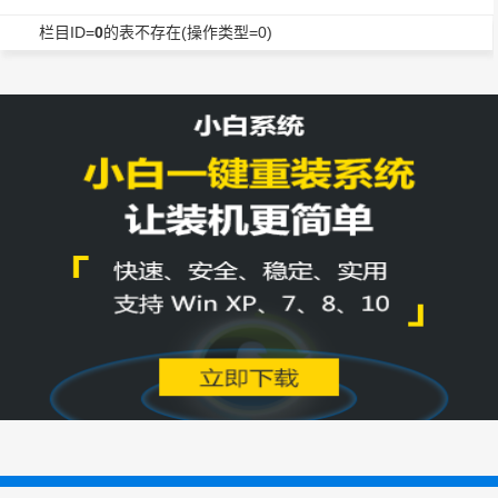
栏目ID=
0
的表不存在(操作类型=0)