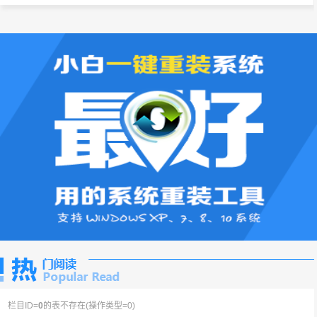
栏目ID=
0
的表不存在(操作类型=0)