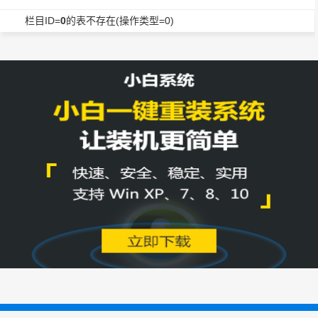
栏目ID=
0
的表不存在(操作类型=0)