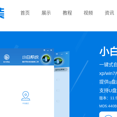
首页
展示
教程
视频
资讯
教程
小白
一键式
xp/wi
提供u盘
支持U盘
版本：11.
MD5:440B