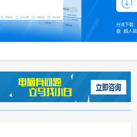
分流下载
盘
超人