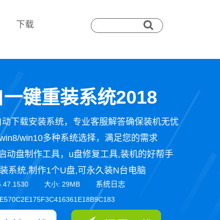
下载
一键重装系统2018
自动下载安装系统，专业客服解答确保装机无忧
n7/win8/win10多种系统选择，满足您的需求
启动盘制作工具，u盘修复工具,装机的好帮手
装系统,制作1个U盘,可永久装N台电脑
系统日志
5.47.1530 大小: 29MB
E570C2E175F3C416361E18B9C183