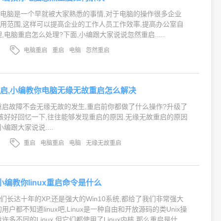
电脑是一个早就被大家熟悉的事情,对于电脑的操作很多企业
用范围,这样可以提高企业的工作人员工作效率,提高办公室自
,电脑重启怎么处理?下面,小编跟大家说说忽然重启.....
电脑重启
重启
电脑
忽然重启
启,小编教你电脑无缘无故重启怎么解决
重启故障不会无缘无故的发生,重启前你都做了什么操作?升级了
该好好回忆一下,往往能够发现重启的原因.无缘无故重启的原因
编跟大家说说....
重启
电脑重启
电脑
无缘无故重启
,小编教你linux重启命令是什么
长达十年的XP,还是强大的Win10系统,都给了我们非常强大
户都不知道linux吧,Linux是一种自由和开放源码的类Unix操
许多不同的Linux,但它们都使用了Linux内核.那么重启是什