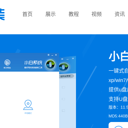
首页
展示
教程
视频
资讯
教程
小白
一键式
xp/wi
提供u盘
支持U盘
版本：11.
MD5:440B