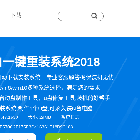
下载
一键重装系统2018
自动下载安装系统，专业客服解答确保装机无忧
n7/win8/win10多种系统选择，满足您的需求
启动盘制作工具，u盘修复工具,装机的好帮手
装系统,制作1个U盘,可永久装N台电脑
系统日志
5.47.1530 大小: 29MB
E570C2E175F3C416361E18B9C183