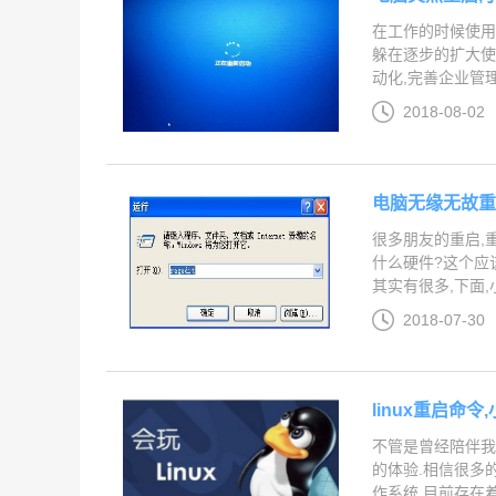
在工作的时候使用
躲在逐步的扩大使
动化,完善企业管理
2018-08-02
电脑无缘无故重
很多朋友的重启,
什么硬件?这个应
其实有很多,下面,小
2018-07-30
linux重启命令
不管是曾经陪伴我们
的体验.相信很多的用
作系统.目前存在着