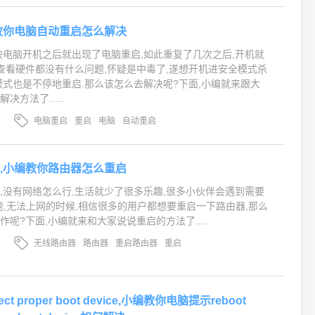
教你电脑自动重启怎么解决
映电脑开机之后就出现了电脑重启,如此重复了几次之后,开机就
.查看硬件都没有什么问题,怀疑是中毒了,遂想开机进安全模式杀
模式也是不停地重启.那么该怎么去解决呢?下面,小编就来跟大
决方法了.....
电脑重启
重启
电脑
自动重启
,小编教你路由器怎么重启
,没有网络怎么行,生活就少了很多乐趣,很多小伙伴会遇到需要
i网速,无法上网的时候,相信很多的用户都想要重启一下路由器,那么
呢?下面,小编就来和大家说说重启的方法了.....
无线路由器
路由器
重启路由器
重启
elect proper boot device,小编教你电脑提示reboot