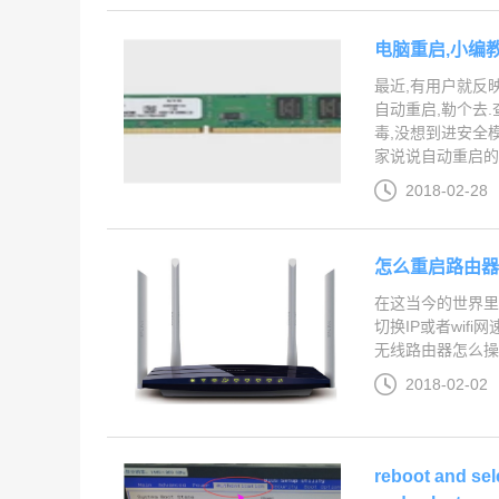
电脑重启,小编
最近,有用户就反
自动重启,勒个去
毒,没想到进安全
家说说自动重启的解
2018-02-28
怎么重启路由器
在这当今的世界里
切换IP或者wif
无线路由器怎么操作
2018-02-02
reboot and s