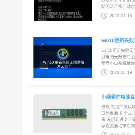
随着win7不断
脑无法正常启动怎么
2023-01-16
win10更新失
win10更新失
且电脑无限重启,
参考小白系统给你带
2019-06-19
小编教你电脑
最近,有用户就反
自动重启,勒个去
毒,没想到进安全
家说说自动重启的解