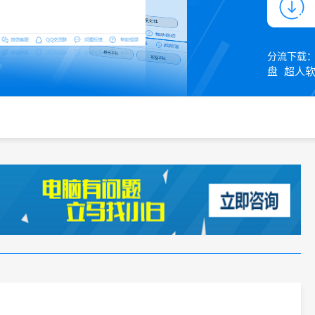
分流下载
盘
超人