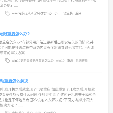
的流行使用，就有各种各样的问题在不断的出现，比如遇到win7电
办呢？....
win7电脑无法正常启动怎么办
小白一键重装
重启
败无限重启怎么办?
败无限重启怎么办?有部分用户经过更新后出现安装失败的情况,并
这个可能是升级过程中系统内置程序出错导致无限重启,下面请
来的解决方案.....
win10更新失败无限重启怎么办
win10
重启
系统更新
自动重启怎么解决
映电脑开机之后就出现了电脑重启,如此重复了几次之后,开机就
.查看硬件都没有什么问题,怀疑是中毒了,遂想开机进安全模式杀
模式也是不停地重启.那么该怎么去解决呢?下面,小编就来跟大
决方法了.....