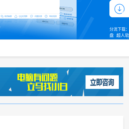
分流下载
盘
超人