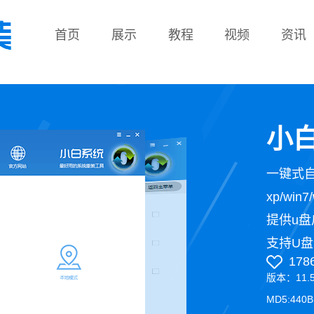
首页
展示
教程
视频
资讯
教程
小白
一键式
xp/wi
提供u盘
支持U盘
178
版本：11.
MD5:440B