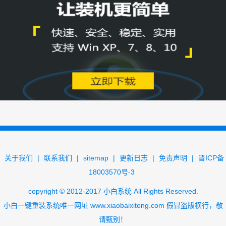
关于我们
|
联系我们
|
sitemap
|
更新日志
|
免责声明
|
晋ICP备
18003570号-3
copyright
©
2012-2017
小白系统
All Rights Reserved.
小白一键重装系统唯一网址
www.xiaobaixitong.com
假冒盗版横行，敬
请甄别！