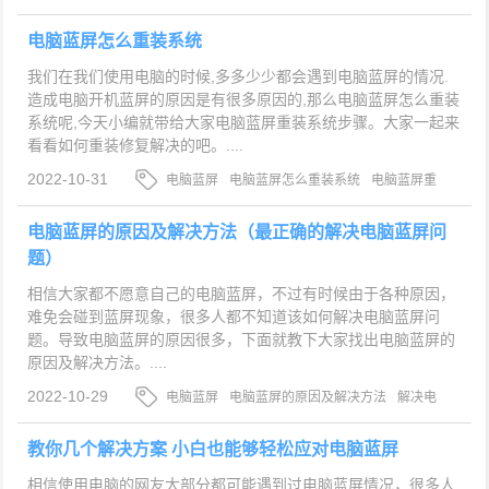
电脑蓝屏怎么重装系统
我们在我们使用电脑的时候,多多少少都会遇到电脑蓝屏的情况.
造成电脑开机蓝屏的原因是有很多原因的,那么电脑蓝屏怎么重装
系统呢,今天小编就带给大家电脑蓝屏重装系统步骤。大家一起来
看看如何重装修复解决的吧。....
2022-10-31
电脑蓝屏
电脑蓝屏怎么重装系统
电脑蓝屏重
装系统步骤
电脑蓝屏的原因及解决方法（最正确的解决电脑蓝屏问
题）
相信大家都不愿意自己的电脑蓝屏，不过有时候由于各种原因，
难免会碰到蓝屏现象，很多人都不知道该如何解决电脑蓝屏问
题。导致电脑蓝屏的原因很多，下面就教下大家找出电脑蓝屏的
原因及解决方法。....
2022-10-29
电脑蓝屏
电脑蓝屏的原因及解决方法
解决电
脑蓝屏
教你几个解决方案 小白也能够轻松应对电脑蓝屏
相信使用电脑的网友大部分都可能遇到过电脑蓝屏情况，很多人