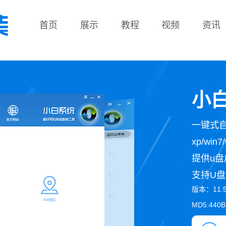
首页
展示
教程
视频
资讯
教程
小白
一键式
xp/wi
提供u盘
支持U盘
版本：11.
MD5:440B