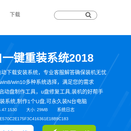
下载
一键重装系统2018
自动下载安装系统，专业客服解答确保装机无忧
n7/win8/win10多种系统选择，满足您的需求
启动盘制作工具，u盘修复工具,装机的好帮手
装系统,制作1个U盘,可永久装N台电脑
系统日志
5.47.1530 大小: 29MB
E570C2E175F3C416361E18B9C183