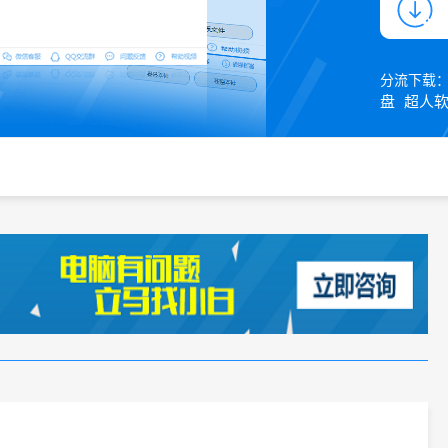
分流下载
盘
超人