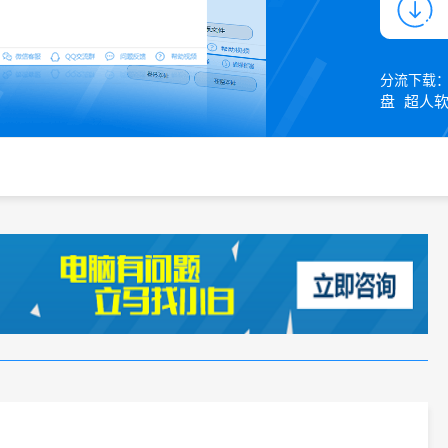
分流下载
盘
超人