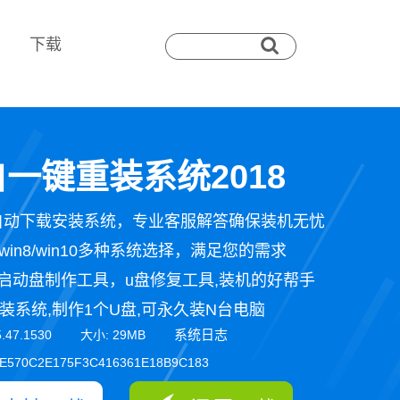
下载
一键重装系统2018
自动下载安装系统，专业客服解答确保装机无忧
n7/win8/win10多种系统选择，满足您的需求
启动盘制作工具，u盘修复工具,装机的好帮手
装系统,制作1个U盘,可永久装N台电脑
系统日志
5.47.1530 大小: 29MB
E570C2E175F3C416361E18B9C183