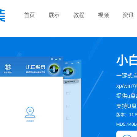
首页
展示
教程
视频
资讯
教程
小白
一键式
xp/wi
提供u盘
支持U盘
版本：11.
MD5:440B