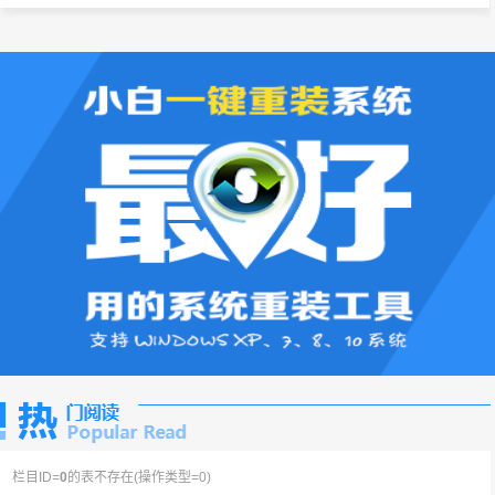
栏目ID=
0
的表不存在(操作类型=0)