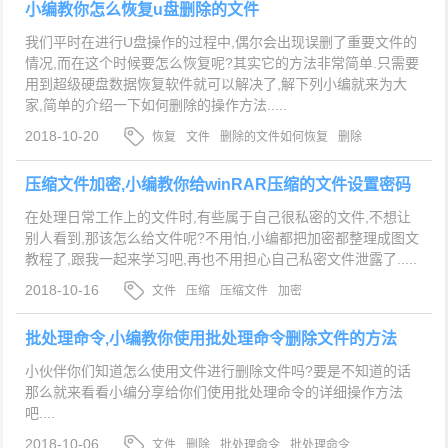
小编教你怎么恢复u盘删除的文件
我们平时在进行U盘操作的过程中,偶尔会出现误删了重要文件的
情况,而在这个时候要怎么恢复呢?其实它的方法非常简单.只需要
用到超级硬盘数据恢复软件就可以解决了,解下列小编就来为大
家,简单的介绍一下如何删除的操作方法.....
2018-10-20
恢复
文件
删除的文件如何恢复
删除
压缩文件加密,小编教你给winRAR压缩的文件设置密码
在处理日常工作上的文件时,有些属于自己很私密的文件,不想让
别人看到,那该怎么给文件呢?不用怕,小编都把加密都整理成图文
教程了,跟我一起来学习吧,再也不用担心自己私密文件泄露了.....
2018-10-16
文件
压缩
压缩文件
加密
批处理命令,小编教你使用批处理命令删除文件的方法
小伙伴你们知道怎么使用文件进行删除文件吗?要是不知道的话
那么就来看看小编分享给你们使用批处理命令的详细操作方法
吧....
2018-10-06
文件
删除
批处理命令
批处理命令