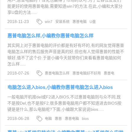
用户,惠普电脑的个性化也赢得了市场的认可.为了让各位友友们
能更好的使用惠普电脑,需要知道win7的方法.在此,小编和大家分
享U盘的方法.....
2018-11-23
win7
安装系统
惠普电脑
U盘
惠普电脑怎么样,小编教你惠普电脑怎么样
其实网上对于惠普电脑的评价都是有好有坏的,有的网友觉得惠普
电脑怎么样的售后服务声音是真的好,但也有人觉得惠普的性能不
够好,值不了这个价.于是小编今天就带你们来看看惠普电脑如何
怎么样.....
2018-07-26
惠普电脑怎么样
惠普电脑好不好用
惠普电
脑
惠普电脑如何
电脑怎么进入bios,小编教你惠普电脑怎么进入bios
一般电脑开机按del或F2进入BIOS,不过惠普电脑则与众不同,既
不是按Del,也不是按F2,很多惠普电脑用户都不知道进去BIOS按
键是是什么,那么电脑呢?下面,小编跟大家说说bios.....
2018-06-28
电脑
惠普
惠普电脑
bios