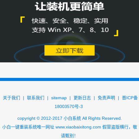
关于我们
|
联系我们
|
sitemap
|
更新日志
|
免责声明
|
晋ICP备
18003570号-3
copyright
©
2012-2017
小白系统
All Rights Reserved.
小白一键重装系统唯一网址
www.xiaobaixitong.com
假冒盗版横行，敬
请甄别！