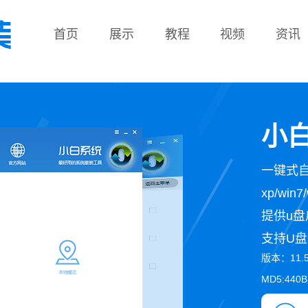
首页
展示
教程
视频
资讯
教程
小白
一键式
xp/wi
提供u盘
支持U盘
版本：11.
MD5:440B