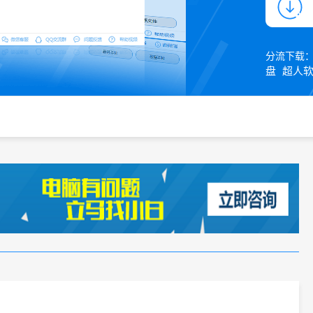
分流下载
盘
超人