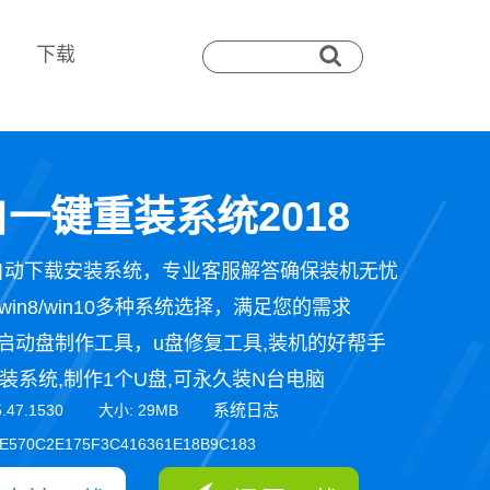
下载
一键重装系统2018
自动下载安装系统，专业客服解答确保装机无忧
n7/win8/win10多种系统选择，满足您的需求
启动盘制作工具，u盘修复工具,装机的好帮手
装系统,制作1个U盘,可永久装N台电脑
系统日志
5.47.1530 大小: 29MB
E570C2E175F3C416361E18B9C183