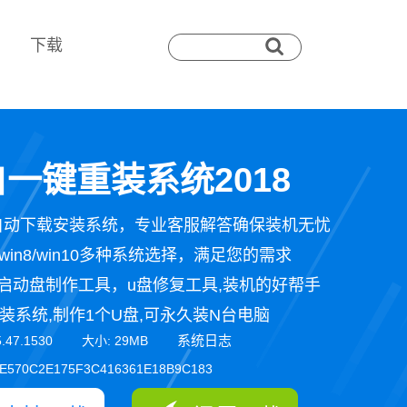
下载
一键重装系统2018
自动下载安装系统，专业客服解答确保装机无忧
n7/win8/win10多种系统选择，满足您的需求
启动盘制作工具，u盘修复工具,装机的好帮手
装系统,制作1个U盘,可永久装N台电脑
系统日志
5.47.1530 大小: 29MB
E570C2E175F3C416361E18B9C183