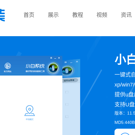
首页
展示
教程
视频
资讯
教程
小白
一键式
xp/wi
提供u盘
支持U盘
版本：11.
MD5:440B