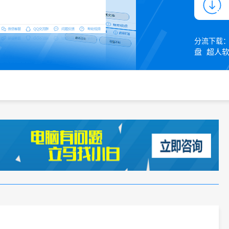
分流下载
盘
超人