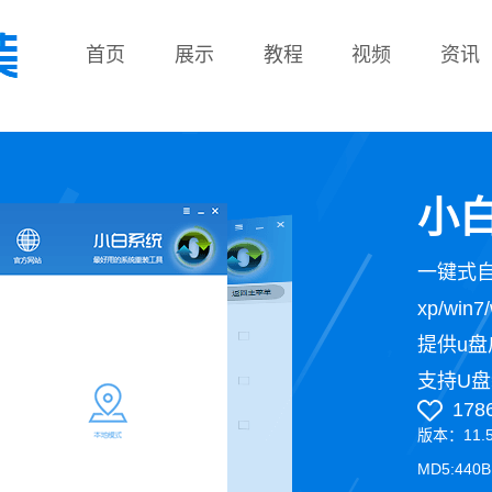
首页
展示
教程
视频
资讯
教程
小白
一键式
xp/wi
提供u盘
支持U盘
178
版本：11.
MD5:440B