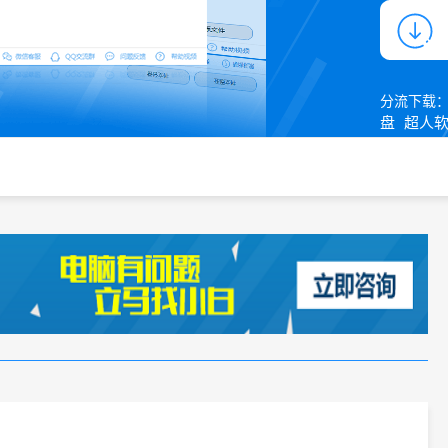
分流下载
盘
超人