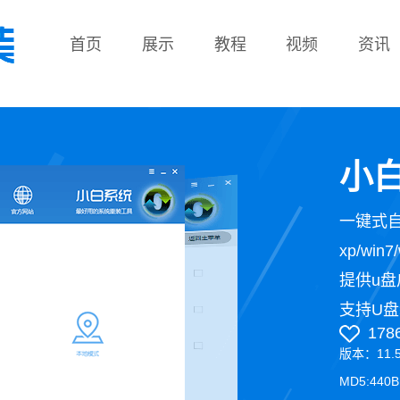
首页
展示
教程
视频
资讯
教程
小白
一键式
xp/wi
提供u盘
支持U盘
178
版本：11.
MD5:440B