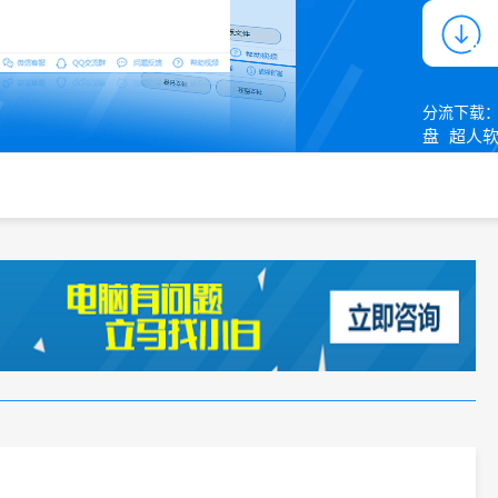
分流下载
盘
超人