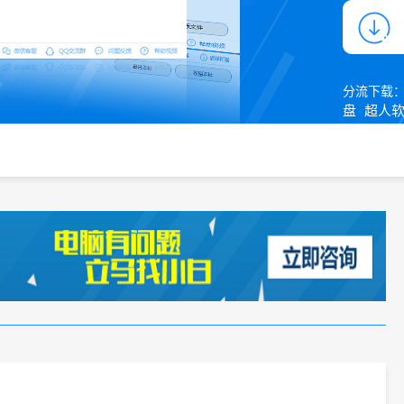
分流下载
盘
超人