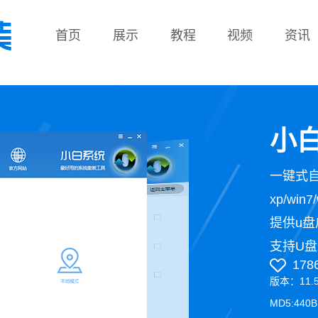
首页
展示
教程
视频
资讯
教程
小白
一键式
xp/wi
提供u盘
支持U盘
178
版本：11.
MD5:440B