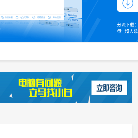
分流下载
盘
超人