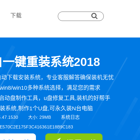
下载
一键重装系统2018
自动下载安装系统，专业客服解答确保装机无忧
n7/win8/win10多种系统选择，满足您的需求
启动盘制作工具，u盘修复工具,装机的好帮手
装系统,制作1个U盘,可永久装N台电脑
系统日志
5.47.1530 大小: 29MB
E570C2E175F3C416361E18B9C183