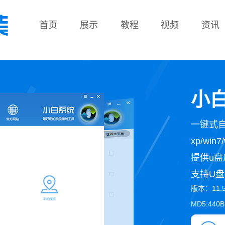
首页
展示
教程
视频
资讯
教程
小白
一键式
xp/wi
提供u盘
支持U盘
版本：11.
MD5:440B