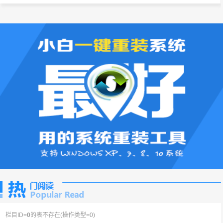
栏目ID=
0
的表不存在(操作类型=0)