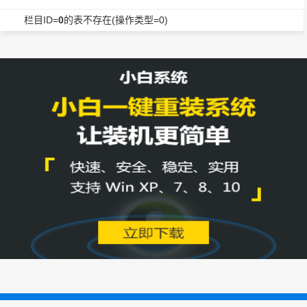
栏目ID=
0
的表不存在(操作类型=0)