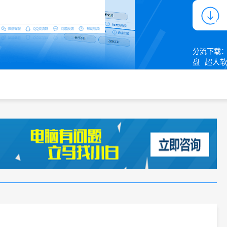
分流下载
盘
超人