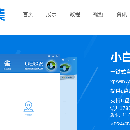
首页
展示
教程
视频
资讯
教程
小白
一键式
xp/wi
提供u盘
支持U盘
178
版本：11.
MD5:440B