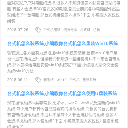
面对家家户户对电脑的选择,很多人不知道该怎么配置自己家的电
脑.有些人会选择DIY自己家的电脑,自己去购买各种电脑配件然后
就组成了一台电脑.那台式机组装怎么操作?下面,小编跟大家说说
组装.....
2018-07-26
台式机组装
组装电脑
台式机
组装
台式机怎么装系统,小编教你台式机怎么重装Win10系统
微软通过各方面努力想增加win10系统安装量,目前win10用户量
也一直在持续上升,但是我们都知道一些组装机并不一定会自带系
统,那么怎样给电脑安装win10系统呢?下面,小编跟大家说说重装
系统win10方法.....
2018-06-11
装系统
Win10
台式机
重装系统
台式机怎么装系统,小编教你台式机怎么使用U盘装系统
现在操作系统种类非常多,比如xp、win7、win8以及最新的win10
系统,每个用户都有他自己最喜欢的操作系统,而新买的台式机都
有自带的操作系统,不过并不是每个人都会用默认的系统,很多人
会选择换系统,那么装系统?下面,小编就来跟大家说说U盘装系统
的操作了.....