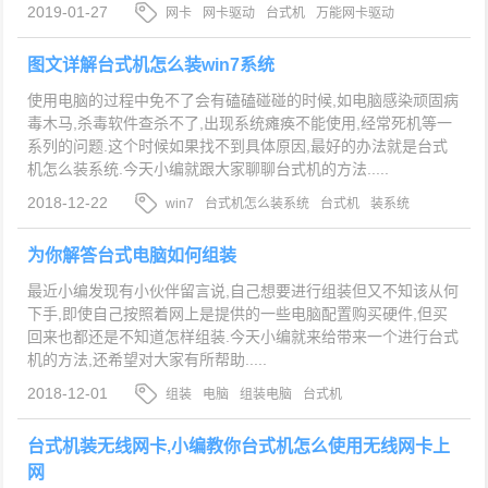
2019-01-27
网卡
网卡驱动
台式机
万能网卡驱动
图文详解台式机怎么装win7系统
使用电脑的过程中免不了会有磕磕碰碰的时候,如电脑感染顽固病
毒木马,杀毒软件查杀不了,出现系统瘫痪不能使用,经常死机等一
系列的问题.这个时候如果找不到具体原因,最好的办法就是台式
机怎么装系统.今天小编就跟大家聊聊台式机的方法.....
2018-12-22
win7
台式机怎么装系统
台式机
装系统
为你解答台式电脑如何组装
最近小编发现有小伙伴留言说,自己想要进行组装但又不知该从何
下手,即使自己按照着网上是提供的一些电脑配置购买硬件,但买
回来也都还是不知道怎样组装.今天小编就来给带来一个进行台式
机的方法,还希望对大家有所帮助.....
2018-12-01
组装
电脑
组装电脑
台式机
台式机装无线网卡,小编教你台式机怎么使用无线网卡上
网