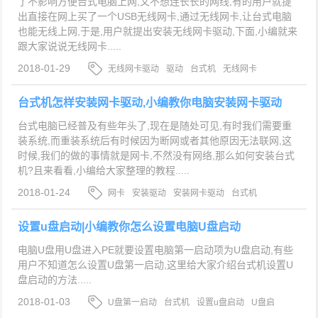
了不影响方便台式电脑上网,又不想连长长的网线,有的用户就提
出直接在网上买了一个USB无线网卡,通过无线网卡,让台式电脑
也能无线上网,于是,用户就提出安装无线网卡驱动,下面,小编就来
跟大家说说无线网卡.....
2018-01-29
无线网卡驱动
驱动
台式机
无线网卡
台式机怎样安装网卡驱动,小编教你电脑安装网卡驱动
台式电脑已经普及有些年头了,现在是随处可见,有时我们需要重
装系统,而重装系统后有时候因为断网或者其他原因无法联网,这
时候,我们的做的事情就是网卡,不然没有网络,那么如何安装台式
机?且来看看,小编给大家整理的教程.....
2018-01-24
网卡
安装驱动
安装网卡驱动
台式机
设置u盘启动|小编教你怎么设置电脑U盘启动
电脑U盘用U盘进入PE就要设置电脑第一启动项为U盘启动,有些
用户不知道怎么设置U盘第一启动,这里给大家介绍台式机设置U
盘启动的方法.....
2018-01-03
U盘第一启动
台式机
设置u盘启动
U盘启
动