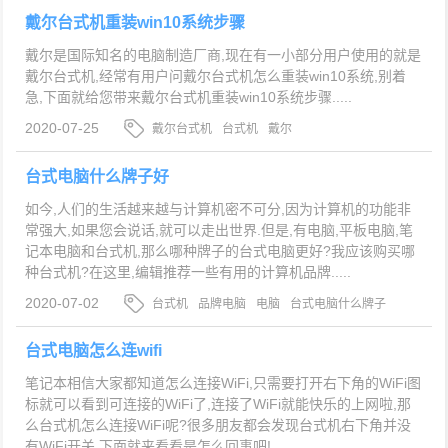
戴尔台式机重装win10系统步骤
戴尔是国际知名的电脑制造厂商,现在有一小部分用户使用的就是
戴尔台式机,经常有用户问戴尔台式机怎么重装win10系统,别着
急,下面就给您带来戴尔台式机重装win10系统步骤.....
2020-07-25
戴尔台式机
台式机
戴尔
台式电脑什么牌子好
如今,人们的生活越来越与计算机密不可分,因为计算机的功能非
常强大,如果您会说话,就可以走出世界.但是,有电脑,平板电脑,笔
记本电脑和台式机,那么哪种牌子的台式电脑更好?我应该购买哪
种台式机?在这里,编辑推荐一些有用的计算机品牌.....
2020-07-02
台式机
品牌电脑
电脑
台式电脑什么牌子
好
台式电脑怎么连wifi
笔记本相信大家都知道怎么连接WiFi,只需要打开右下角的WiFi图
标就可以看到可连接的WiFi了,连接了WiFi就能快乐的上网啦,那
么台式机怎么连接WiFi呢?很多朋友都会发现台式机右下角并没
有WiFi开关,下面就来看看是怎么回事吧!....