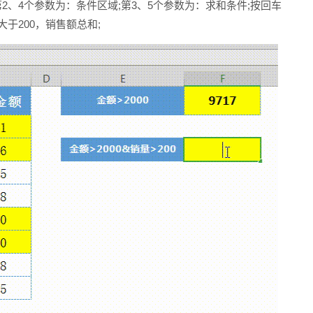
第2、4个参数为：条件区域;第3、5个参数为：求和条件;按回车
于200，销售额总和;