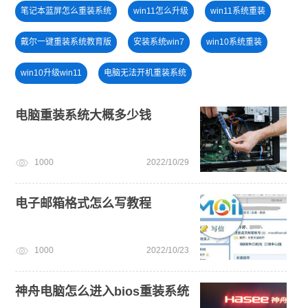
笔记本蓝屏怎么重装系统
win11怎么升级
win11系统重装
戴尔一键重装系统教育版
安装系统win7
win10系统重装
win10升级win11
电脑无法开机重装系统
windows11安装教程
U盘装win7系统
电脑死机卡顿
电脑重装系统大概多少钱
小白一键重装系统绿色版
windows11升级
1000
2022/10/29
小白一键重装系统win10教程
新手如何重装电脑系统win7
电子邮箱格式怎么写教程
1000
2022/10/23
神舟电脑怎么进入bios重装系统