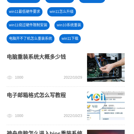
win11最低硬件要求
win11怎么升级
win11绕过硬件限制安装
win10系统重装
电脑开不了机怎么重装系统
win11下载
u盘一键重装系统win10 32位
小白一键重装系统win10教程
电脑重装系统大概多少钱
win7系统重装
windows11升级
win11正式版
1000
2022/10/29
一键重装系统备份win11系统
U盘重装系统
安装win10系统
电子邮箱格式怎么写教程
1000
2022/10/23
神舟电脑怎么进入bios重装系统