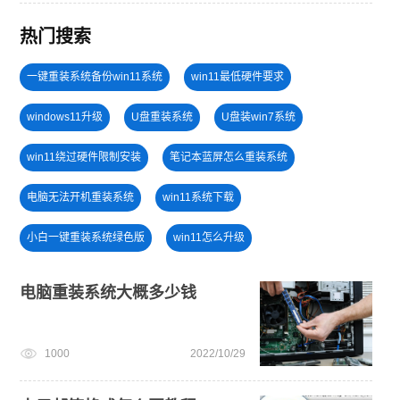
热门搜索
一键重装系统备份win11系统
win11最低硬件要求
windows11升级
U盘重装系统
U盘装win7系统
win11绕过硬件限制安装
笔记本蓝屏怎么重装系统
电脑无法开机重装系统
win11系统下载
小白一键重装系统绿色版
win11怎么升级
win10升级win11
戴尔一键重装系统教育版
电脑开不了机
电脑重装系统大概多少钱
win11升级
旗舰版win7系统安装教程
windows11教程
1000
2022/10/29
win7系统重装
安装win10系统
小白一键重装系统win10教程