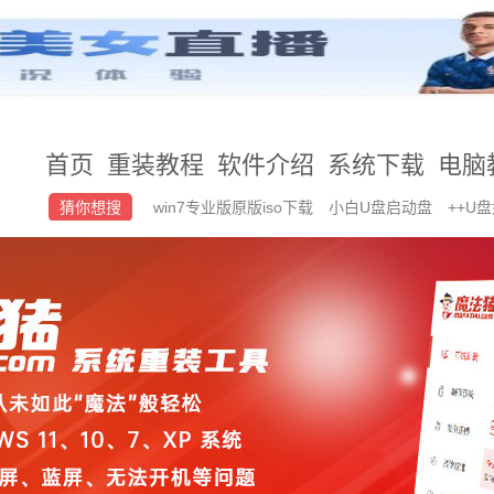
首页
重装教程
软件介绍
系统下载
电脑
猜你想搜
win7专业版原版iso下载
小白U盘启动盘
++U
装win10原版32位