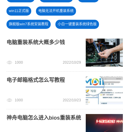
win11正式版
电脑无法开机重装系统
旗舰版win7系统安装教程
小白一键重装系统绿色版
win7系统重装
u盘一键重装系统win10 32位
电脑重装系统大概多少钱
戴尔一键重装系统教育版
安装系统win7
1000
2022/10/29
win11最低硬件要求
小白一键重装系统win10教程
win11怎么退回win10
电子邮箱格式怎么写教程
1000
2022/10/23
神舟电脑怎么进入bios重装系统