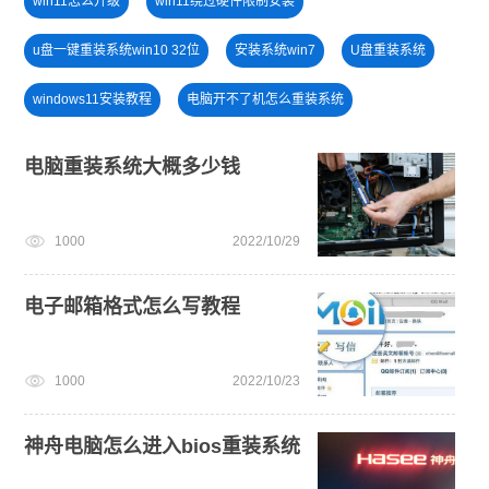
win11怎么升级
win11绕过硬件限制安装
u盘一键重装系统win10 32位
安装系统win7
U盘重装系统
windows11安装教程
电脑开不了机怎么重装系统
windows11
电脑死机卡顿
戴尔一键重装系统教育版
电脑重装系统大概多少钱
笔记本蓝屏怎么重装系统
win11系统重装
U盘装win7系统
1000
2022/10/29
win7系统重装
电子邮箱格式怎么写教程
1000
2022/10/23
神舟电脑怎么进入bios重装系统