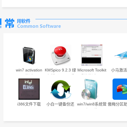
win7 activation
KMSpico 9.2.3 绿
Microsoft Toolkit
小马激
v1.7激活工具
色版（win8.1系
系统激活工具
统激活）
i386文件下载
小白一键备份还
win7/win8系统管
傲梅分区助手
原v1.0.0
理员权限获取工
具v1.4