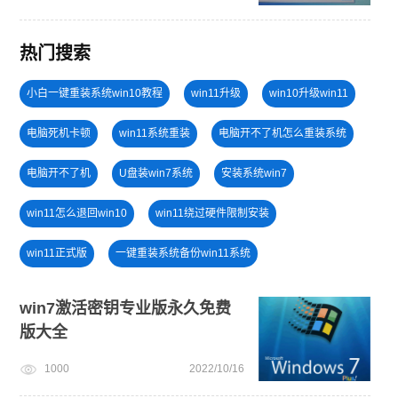
热门搜索
小白一键重装系统win10教程
win11升级
win10升级win11
电脑死机卡顿
win11系统重装
电脑开不了机怎么重装系统
电脑开不了机
U盘装win7系统
安装系统win7
win11怎么退回win10
win11绕过硬件限制安装
win11正式版
一键重装系统备份win11系统
免费升级win10
win7系统安装教程
U盘重装系统
win7激活密钥专业版永久免费
版大全
win7系统重装
戴尔一键重装系统教育版
1000
2022/10/16
旗舰版win7系统安装教程
u盘一键重装系统win10 32位