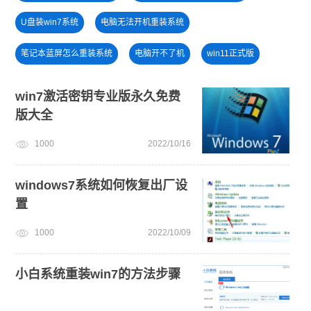
U盘装win7系统
电脑无法开机重装系统
笔记本蓝屏怎么重装系统
电脑开不了机
win11正式版
windows11安装教程
安装系统win7
安装win10系统
win7激活密钥专业版永久免费
版大全
新手如何重装电脑系统win7
win11下载
win11系统下载
1000
2022/10/16
windows11升级
win11绕过硬件限制安装
windows7系统如何恢复出厂设
置
1000
2022/10/09
小白系统重装win7的方法步骤