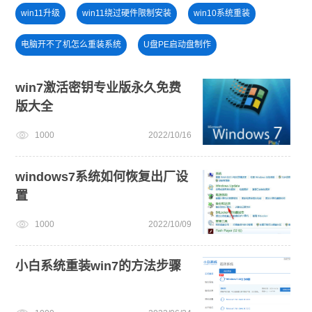
win11升级
win11绕过硬件限制安装
win10系统重装
电脑开不了机怎么重装系统
U盘PE启动盘制作
win10升级win11
windows11
windows11教程
win7激活密钥专业版永久免费
版大全
免费升级win10
笔记本蓝屏怎么重装系统
安装系统win7
1000
2022/10/16
U盘装win7系统
电脑开不了机
windows7系统如何恢复出厂设
置
1000
2022/10/09
小白系统重装win7的方法步骤