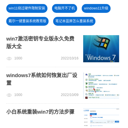
win11绕过硬件限制安装
电脑开不了机
windows11升级
戴尔一键重装系统教育版
笔记本蓝屏怎么重装系统
win11一键安装
免费升级win10
win11升级
win7激活密钥专业版永久免费
版大全
旗舰版win7系统安装教程
win10系统重装
win7系统重装
1000
2022/10/16
windows11安装教程
电脑开不了机怎么重装系统
win7系统安装教程
windows7系统如何恢复出厂设
置
1000
2022/10/09
小白系统重装win7的方法步骤