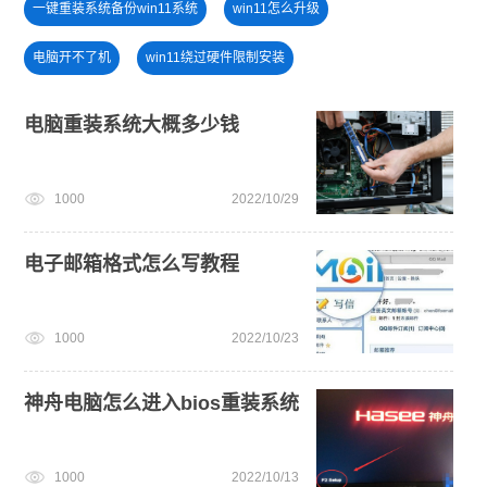
一键重装系统备份win11系统
win11怎么升级
电脑开不了机
win11绕过硬件限制安装
小白一键重装系统win10教程
笔记本蓝屏怎么重装系统
电脑重装系统大概多少钱
戴尔一键重装系统教育版
电脑开不了机怎么重装系统
1000
2022/10/29
win11怎么退回win10
win11系统下载
电脑死机卡顿
电子邮箱格式怎么写教程
1000
2022/10/23
神舟电脑怎么进入bios重装系统
1000
2022/10/13