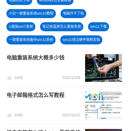
电脑死机卡顿
windows11安装教程
小白一键重装系统win10教程
电脑开不了机
U盘装win7系统
笔记本蓝屏怎么重装系统
win11下载
一键重装系统备份win11系统
win11绕过硬件限制安装
win10升级win11
U盘PE启动盘制作
电脑重装系统大概多少钱
u盘一键重装系统win10 32位
win11怎么退回win10
1000
2022/10/29
win7系统安装教程
win11正式版
win11升级
win11系统重装
安装win10系统
电子邮箱格式怎么写教程
1000
2022/10/23