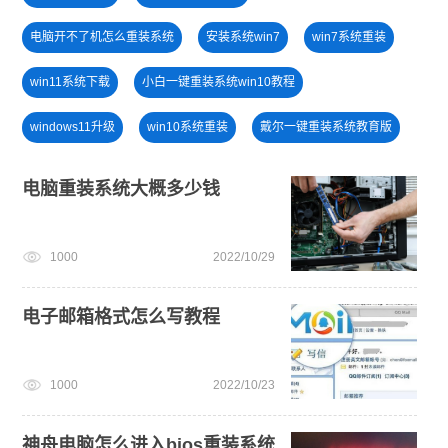
电脑开不了机怎么重装系统
安装系统win7
win7系统重装
win11系统下载
小白一键重装系统win10教程
windows11升级
win10系统重装
戴尔一键重装系统教育版
windows11
win11一键安装
一键重装系统备份win11系统
电脑重装系统大概多少钱
windows11教程
旗舰版win7系统安装教程
1000
2022/10/29
win11最低硬件要求
win11怎么升级
电子邮箱格式怎么写教程
1000
2022/10/23
神舟电脑怎么进入bios重装系统