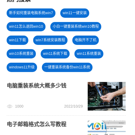
新手如何重装电脑系统win7
win11一键安装
win11怎么退回win10
小白一键重装系统win10教程
win11下载
win7系统安装教程
电脑开不了机
win10系统重装
win11系统下载
win11系统重装
windows11升级
一键重装系统备份win11系统
win11绕过硬件限制安装
win11正式版
win11怎么升级
电脑重装系统大概多少钱
免费升级win10
U盘装win7系统
旗舰版win7系统安装教程
1000
2022/10/29
U盘PE启动盘制作
戴尔一键重装系统教育版
电子邮箱格式怎么写教程