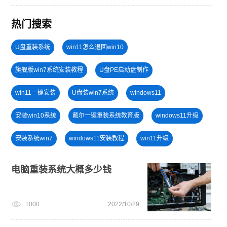
热门搜索
U盘重装系统
win11怎么退回win10
旗舰版win7系统安装教程
U盘PE启动盘制作
win11一键安装
U盘装win7系统
windows11
安装win10系统
戴尔一键重装系统教育版
windows11升级
安装系统win7
windows11安装教程
win11升级
windows11教程
免费升级win10
电脑死机卡顿
电脑重装系统大概多少钱
win11最低硬件要求
win11怎么升级
win11系统下载
1000
2022/10/29
新手如何重装电脑系统win7