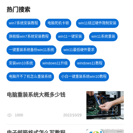
热门搜索
win7系统安装教程
电脑死机卡顿
win11绕过硬件限制安装
旗舰版win7系统安装教程
win11一键安装
win11系统重装
一键重装系统备份win11系统
win11最低硬件要求
安装win10系统
windows11升级
windows11教程
电脑开不了机怎么重装系统
小白一键重装系统win10教程
windows11
win10系统重装
电脑无法开机重装系统
电脑重装系统大概多少钱
U盘装win7系统
win11系统下载
U盘重装系统
1000
2022/10/29
win11升级
电子邮箱格式怎么写教程