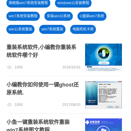
旗舰版win7系统安装教程
windows11安装教程
win7系统安装教程
安装win10系统
U盘装win7系统
win11系统重装
win7系统重装
电脑死机卡顿
U盘重装系统
windows11升级
重装系统软件,小编教你重装系
统软件哪个好
u盘一键重装系统win10 32位
安装系统win7
win11下载
1000
2018/10/18
win10升级win11
电脑开不了机
U盘PE启动盘制作
小编教你如何使用一键ghost还
原系统.
1000
2017/08/10
小鱼一键重装系统软件重装
win7系统图文教程